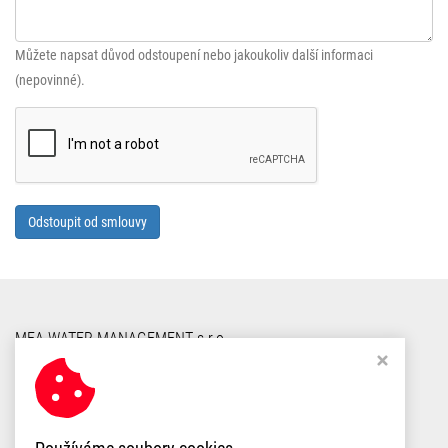
Můžete napsat důvod odstoupení nebo jakoukoliv další informaci
(nepovinné).
Odstoupit od smlouvy
MEA WATER MANAGEMENT s.r.o.
Domažlická 180 .
314 56 Plzeň - Skvrňany .
IČ 27999734 .
DIČ CZ699002861
Odstoupit od smlouvy
Nastavení cookies