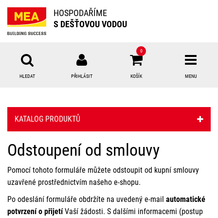
HOSPODAŘÍME
S DEŠŤOVOU VODOU
0
HLEDAT
PŘIHLÁSIT
KOŠÍK
MENU
Přihlášení
KATALOG PRODUKTŮ
E-mail:
Odstoupení od smlouvy
Heslo:
Pomocí tohoto formuláře můžete odstoupit od kupní smlouvy
uzavřené prostřednictvím našeho e-shopu.
Přihlásit
Po odeslání formuláře obdržíte na uvedený e-mail
automatické
potvrzení o přijetí
Vaší žádosti. S dalšími informacemi (postup
Nová registrace